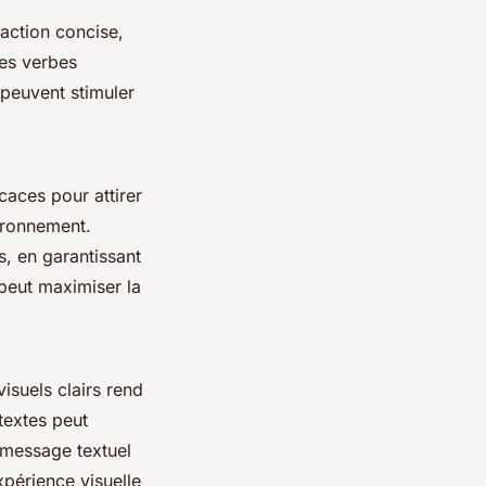
daction concise,
des verbes
 peuvent stimuler
caces pour attirer
vironnement.
, en garantissant
 peut maximiser la
isuels clairs rend
textes peut
e message textuel
périence visuelle