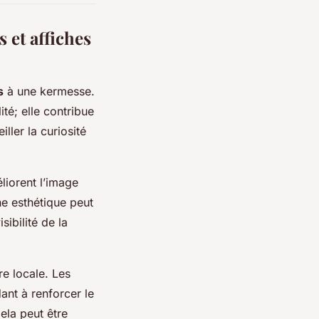
 et affiches
s
à une kermesse.
té; elle contribue
iller la curiosité
éliorent l’image
he esthétique peut
sibilité de la
re locale. Les
dant à renforcer le
ela peut être