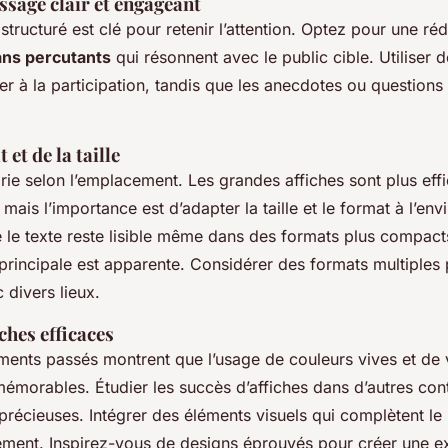
sage clair et engageant
tructuré est clé pour retenir l’attention. Optez pour une ré
ans percutants
qui résonnent avec le public cible. Utiliser 
ter à la participation, tandis que les anecdotes ou questions
et de la taille
arie selon l’emplacement. Les grandes affiches sont plus effi
n, mais l’importance est d’adapter la taille et le format à l’en
le texte reste lisible même dans des formats plus compacts
 principale est apparente. Considérer des formats multiples
 divers lieux.
ches efficaces
ents passés montrent que l’usage de couleurs vives et de v
 mémorables. Étudier les succès d’affiches dans d’autres con
 précieuses. Intégrer des éléments visuels qui complètent l
ment. Inspirez-vous de designs éprouvés pour créer une ex