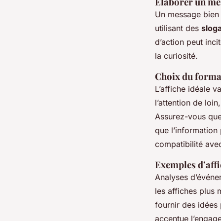
Élaborer un mes
Un message bien s
utilisant des
slog
d’action peut inci
la curiosité.
Choix du format 
L’affiche idéale v
l’attention de loi
Assurez-vous que 
que l’information
compatibilité avec
Exemples d’affi
Analyses d’événem
les affiches plus
fournir des idées
accentue l’engage