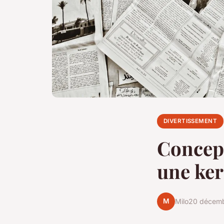
DIVERTISSEMENT
Concept
une ker
M
Milo
20 décem