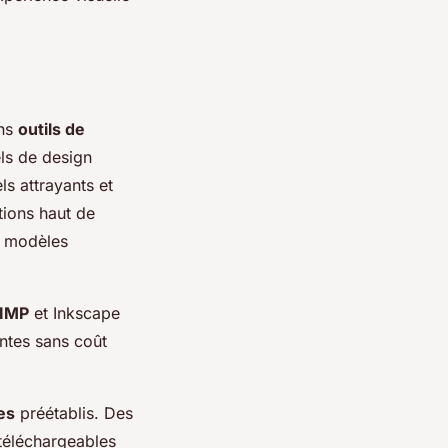
ons
outils de
els de design
s attrayants et
tions haut de
s modèles
IMP
et Inkscape
antes sans coût
es
préétablis. Des
téléchargeables