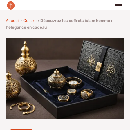
Accueil
›
Culture
›
Découvrez les coffrets islam homme :
l'élégance en cadeau