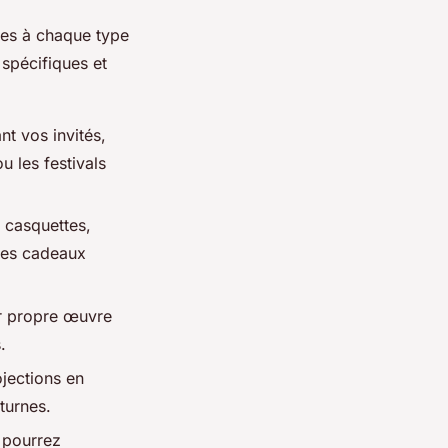
es à chaque type
spécifiques et
t vos invités,
u les festivals
 casquettes,
les cadeaux
eur propre œuvre
.
ojections en
turnes.
 pourrez