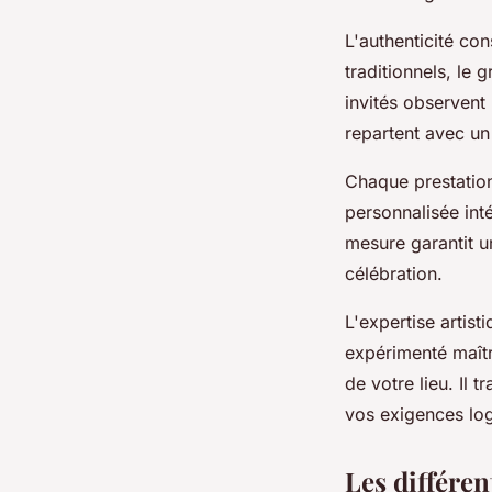
L'authenticité co
traditionnels, le g
invités observent 
repartent avec u
Chaque prestation
personnalisée int
mesure garantit u
célébration.
L'expertise artis
expérimenté maîtr
de votre lieu. Il
vos exigences log
Les différen