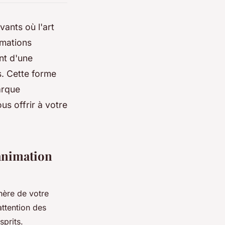
vants où l'art
imations
nt d'une
. Cette forme
arque
s offrir à votre
 animation
hère de votre
ttention des
prits.