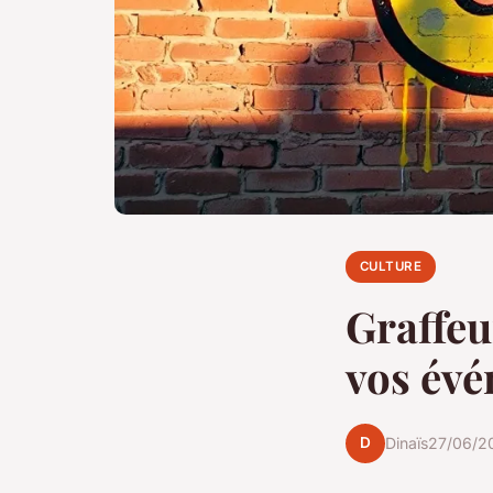
CULTURE
Graffeu
vos év
D
Dinaïs
27/06/2