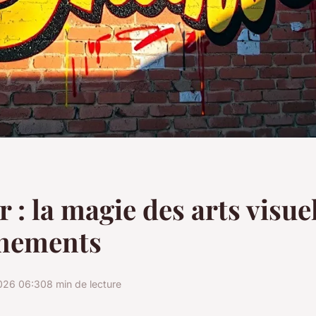
r : la magie des arts visue
énements
026 06:30
8 min de lecture