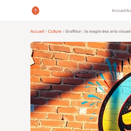
Accueil
Ac
Accueil
›
Culture
›
Graffeur : la magie des arts visu