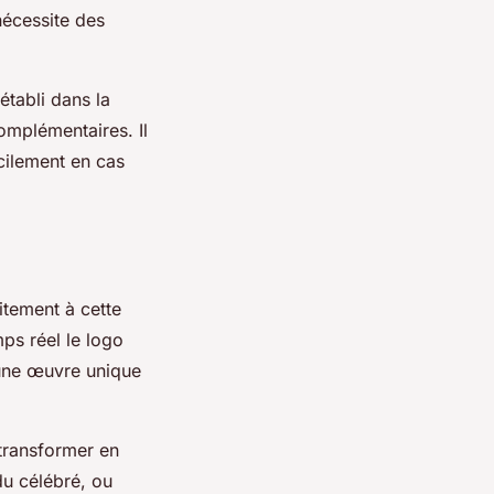
écessite des
établi dans la
omplémentaires. Il
cilement en cas
itement à cette
mps réel le logo
t une œuvre unique
 transformer en
du célébré, ou