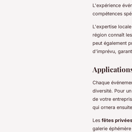
L'expérience évé
compétences spéci
L'expertise local
région connaît le
peut également pr
d'imprévu, garant
Application
Chaque événement 
diversité. Pour u
de votre entrepri
qui ornera ensuit
Les
fêtes privée
galerie éphémère 