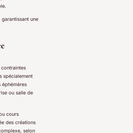
le.
 garantissant une
ce
 contraintes
s spécialement
rs éphémères
ise ou salle de
 ou cours
rée des créations
 complexe, selon