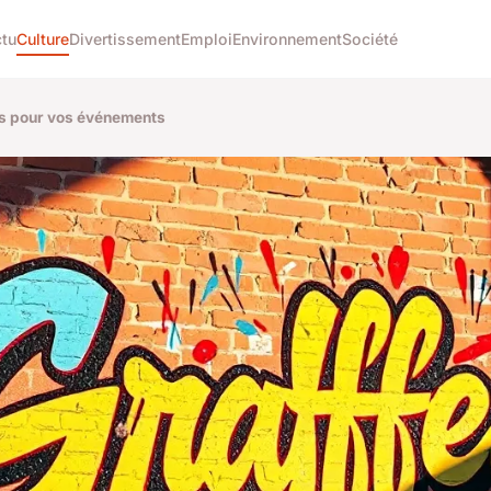
tu
Culture
Divertissement
Emploi
Environnement
Société
els pour vos événements