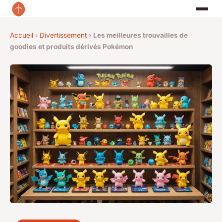
Accueil
›
Divertissement
›
Les meilleures trouvailles de
goodies et produits dérivés Pokémon